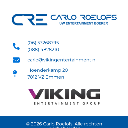
(06) 53268795
(088) 4828210
carlo@vikingentertainment.nl
Hoenderkamp 20
7812 VZ Emmen
© 2026 Carlo Roelofs. Alle rechten