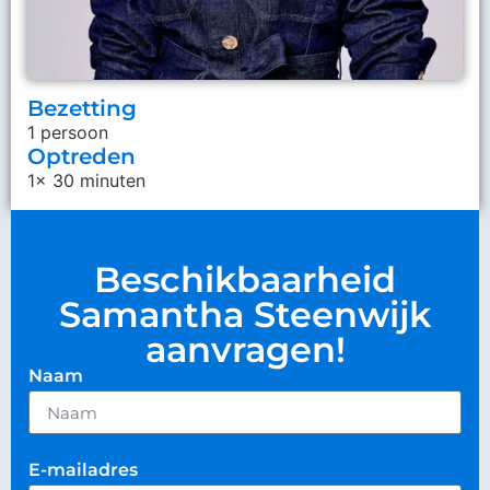
Bezetting
1 persoon
Optreden
1x 30 minuten
Beschikbaarheid
Samantha Steenwijk
aanvragen!
Naam
E-mailadres