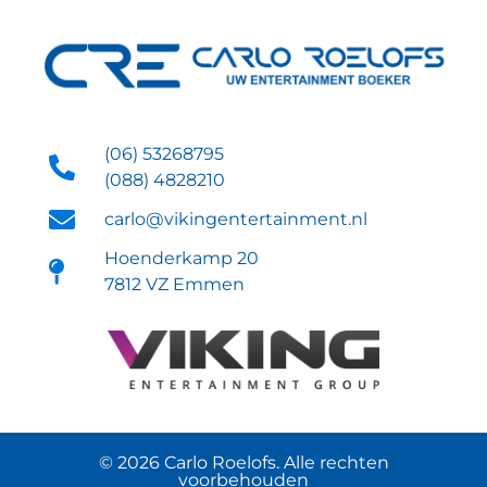
(06) 53268795
(088) 4828210
carlo@vikingentertainment.nl
Hoenderkamp 20
7812 VZ Emmen
© 2026 Carlo Roelofs. Alle rechten
voorbehouden