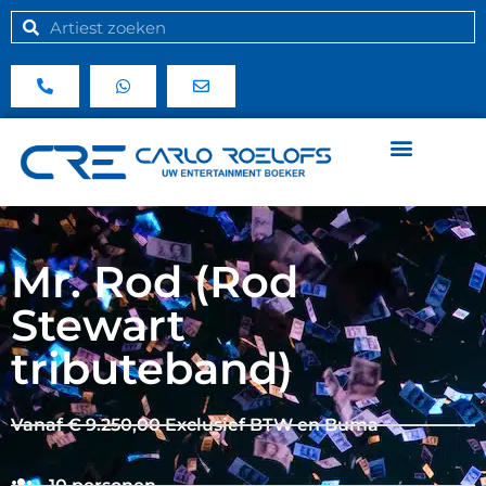
Mr. Rod (Rod
Stewart
tributeband)
Vanaf € 9.250,00 Exclusief BTW en Buma
10 personen