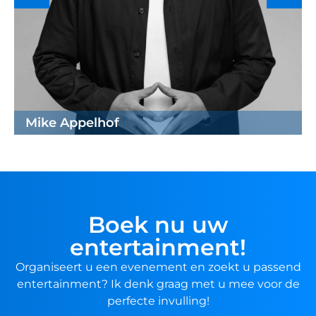
Mike Appelhof
Boek nu uw
entertainment!
Organiseert u een evenement en zoekt u passend
entertainment? Ik denk graag met u mee voor de
perfecte invulling!