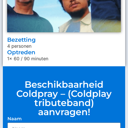
Bezetting
4 personen
Optreden
1x 60 / 90 minuten
Beschikbaarheid
Coldpray – (Coldplay
tributeband)
aanvragen!
Naam