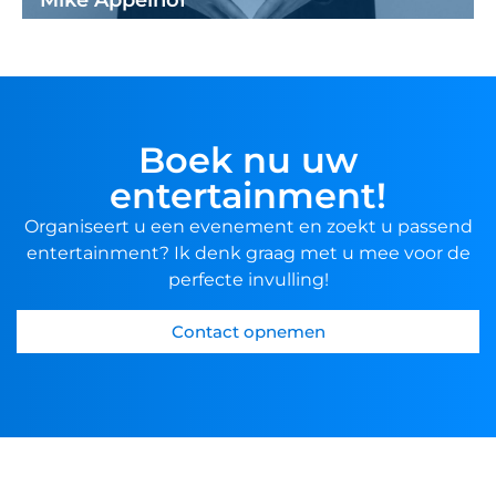
Mike Appelhof
Boek nu uw
entertainment!
Organiseert u een evenement en zoekt u passend
entertainment? Ik denk graag met u mee voor de
perfecte invulling!
Contact opnemen