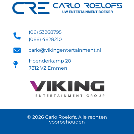
(06) 53268795
(088) 4828210
carlo@vikingentertainment.nl
Hoenderkamp 20
7812 VZ Emmen
© 2026 Carlo Roelofs. Alle rechten
voorbehouden