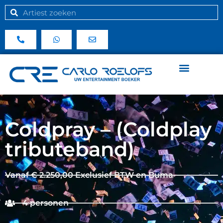
Coldpray – (Coldplay
tributeband)
Vanaf € 2.250,00 Exclusief BTW en Buma
4 personen