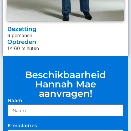
Bezetting
6 personen
Optreden
1x 60 minuten
Beschikbaarheid
Hannah Mae
aanvragen!
Naam
E-mailadres