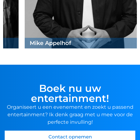
Mike Appelhof
Boek nu uw
entertainment!
Organiseert u een evenement en zoekt u passend
entertainment? Ik denk graag met u mee voor de
perfecte invulling!
Contact opnemen