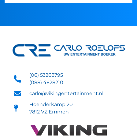
(06) 53268795
(088) 4828210
carlo@vikingentertainment.nl
Hoenderkamp 20
7812 VZ Emmen