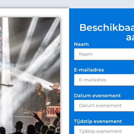
Beschikbaa
a
Naam
E-mailadres
Datum evenement
Tijdstip evenement