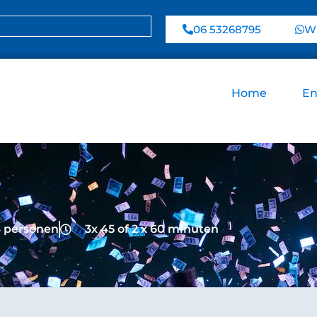
06 53268795
Wh
Home
En
4 personen
3x 45 of 2 x 60 minuten