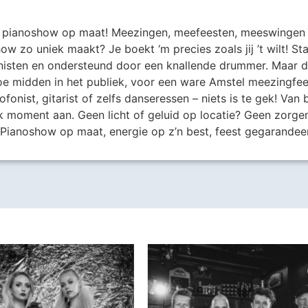
pianoshow op maat! Meezingen, meefeesten, meeswingen –
ow zo uniek maakt? Je boekt ‘m precies zoals jij ’t wilt! S
sten en ondersteund door een knallende drummer. Maar dat
oe midden in het publiek, voor een ware Amstel meezingfees
onist, gitarist of zelfs danseressen – niets is te gek! Van b
elk moment aan. Geen licht of geluid op locatie? Geen zorgen
Pianoshow op maat, energie op z’n best, feest gegarandee
Harder!