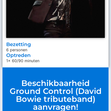
Bezetting
6 personen
Optreden
1x 60/90 minuten
Beschikbaarheid
Ground Control (David
Bowie tributeband)
aanvragen!