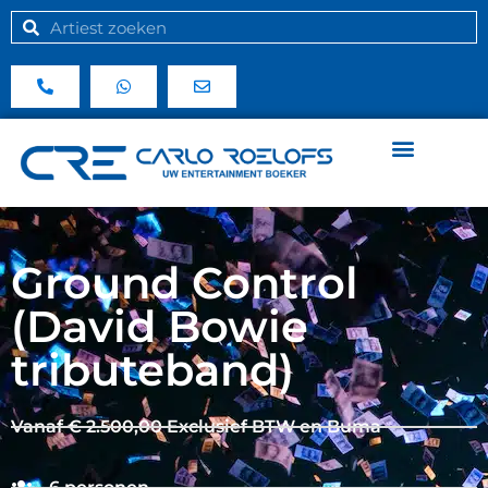
Ground Control
(David Bowie
tributeband)
Vanaf € 2.500,00 Exclusief BTW en Buma
6 personen