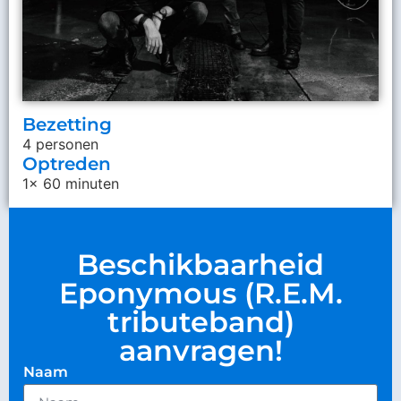
Bezetting
4 personen
Optreden
1x 60 minuten
Beschikbaarheid
Eponymous (R.E.M.
tributeband)
aanvragen!
Naam