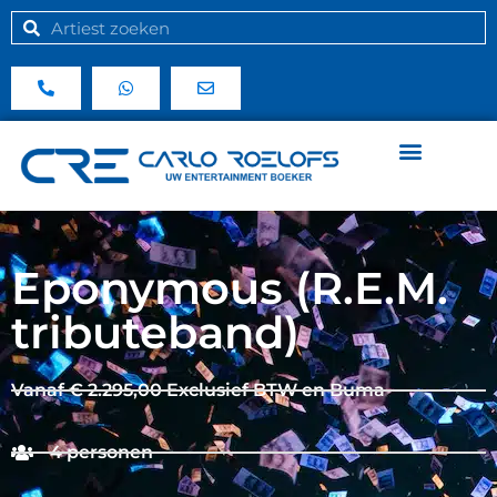
Eponymous (R.E.M.
tributeband)
Vanaf € 2.295,00 Exclusief BTW en Buma
4 personen