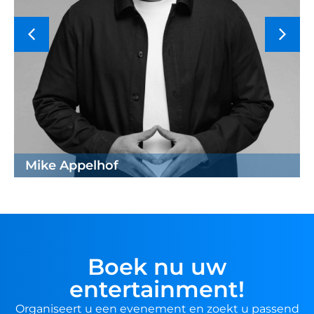
Mike Appelhof
Boek nu uw
entertainment!
Organiseert u een evenement en zoekt u passend