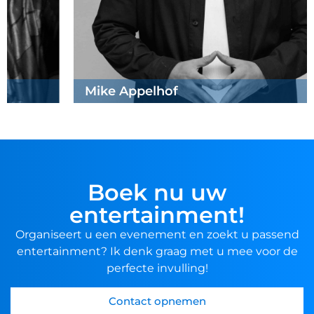
Mike Appelhof
Boek nu uw
entertainment!
Organiseert u een evenement en zoekt u passend
entertainment? Ik denk graag met u mee voor de
perfecte invulling!
Contact opnemen