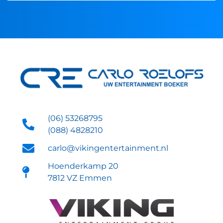
(06) 53268795
(088) 4828210
carlo@vikingentertainment.nl
Hoenderkamp 20
7812 VZ Emmen