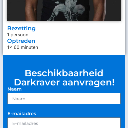
Bezetting
1 persoon
Optreden
1x 60 minuten
Beschikbaarheid
Darkraver aanvragen!
Naam
E-mailadres