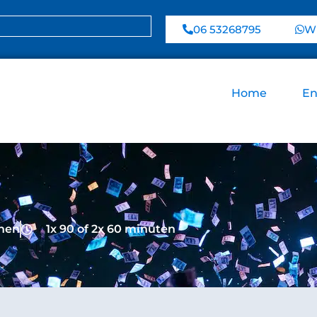
06 53268795
Wh
Home
En
onen
1x 90 of 2x 60 minuten