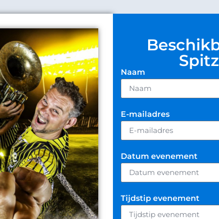
Beschikb
Spit
Naam
E-mailadres
Datum evenement
Tijdstip evenement