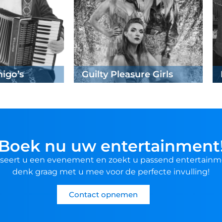
ock
Boek nu uw entertainment
seert u een evenement en zoekt u passend entertainm
denk graag met u mee voor de perfecte invulling!
Contact opnemen