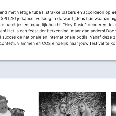
nd met vettige tuba’s, strakke blazers en accordeon op e
d SPITZE! je kapsel volledig in de war tijdens hun waanzinn
kte pareltjes en natuurlijk hun hit “Hey Rosie”, denderen 
en! Het is een feest der herkenning, maar dan anders! Door
l succes de nationale en internationale podia! Vanaf deze 
nfetti, vlammen en CO2 eindelijk naar jouw festival te kom
Harder!