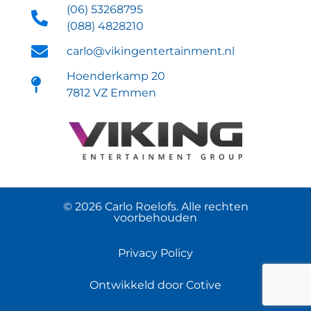
(06) 53268795
(088) 4828210
carlo@vikingentertainment.nl
Hoenderkamp 20
7812 VZ Emmen
© 2026 Carlo Roelofs. Alle rechten
voorbehouden
Privacy Policy
Ontwikkeld door Cotive