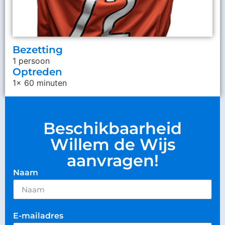
Bezetting
1 persoon
Optreden
1x 60 minuten
Beschikbaarheid
Willem de Wijs
aanvragen!
Naam
E-mailadres