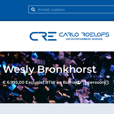
Wesly Bronkhorst
€ 6.995,00 Exclusief BTW en Buma
1 persoon