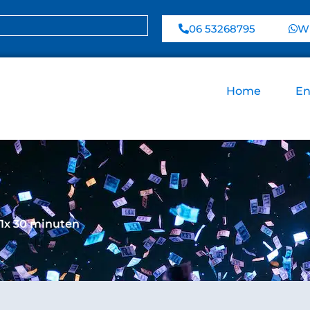
06 53268795
Wh
Home
En
1x 30 minuten