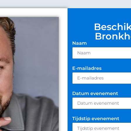
Beschi
Bronkh
Naam
E-mailadres
Datum evenement
Tijdstip evenement