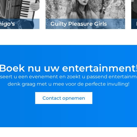
ock
Boek nu uw entertainment
seert u een evenement en zoekt u passend entertainm
denk graag met u mee voor de perfecte invulling!
Contact opnemen