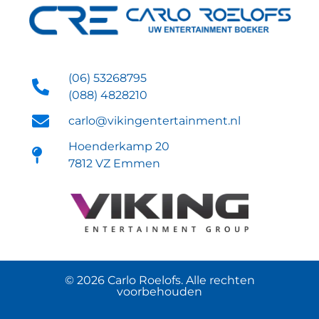
(06) 53268795
(088) 4828210
carlo@vikingentertainment.nl
Hoenderkamp 20
7812 VZ Emmen
© 2026 Carlo Roelofs. Alle rechten
voorbehouden