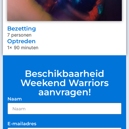
Bezetting
7 personen
Optreden
1x 90 minuten
Beschikbaarheid
Weekend Warriors
aanvragen!
Naam
E-mailadres