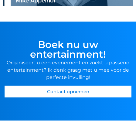
Mike Appelhof
Boek nu uw
entertainment!
Organiseert u een evenement en zoekt u passend
entertainment? Ik denk graag met u mee voor de
perfecte invulling!
Contact opnemen