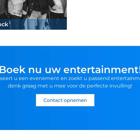
ock
Boek nu uw entertainment
seert u een evenement en zoekt u passend entertainm
denk graag met u mee voor de perfecte invulling!
Contact opnemen