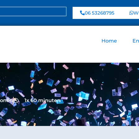
06 53268795
Wh
Home
En
sonen
1x 60 minuten