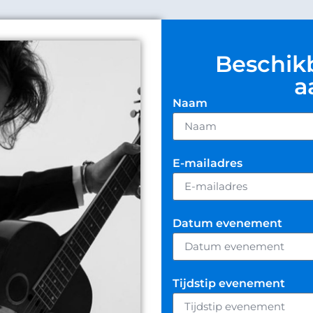
Beschik
a
Naam
E-mailadres
Datum evenement
Tijdstip evenement