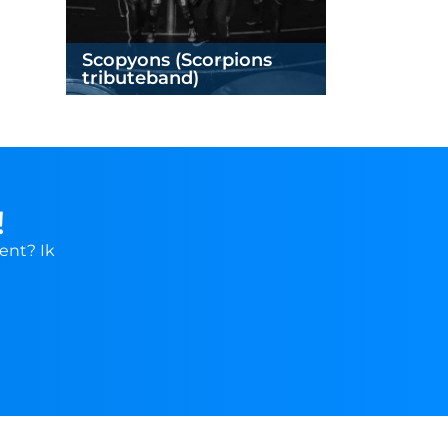
Scopyons (Scorpions
The Offsp
tributeband)
Offspring
!
ent? Ik