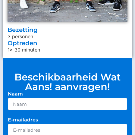
Bezetting
3 personen
Optreden
1x 30 minuten
Beschikbaarheid Wat
Aans! aanvragen!
Naam
E-mailadres