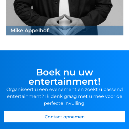
Mike Appelhof
Boek nu uw
entertainment!
Organiseert u een evenement en zoekt u passend
entertainment? Ik denk graag met u mee voor de
perfecte invulling!
Contact opnemen