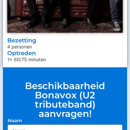
Bezetting
4 personen
Optreden
1x 60/75 minuten
Beschikbaarheid
Bonavox (U2
tributeband)
aanvragen!
Naam