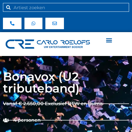
Bonavox (U2
tributeband)
Vanaf € 2.650,00 Exclusief BTW en Buma
4 personen