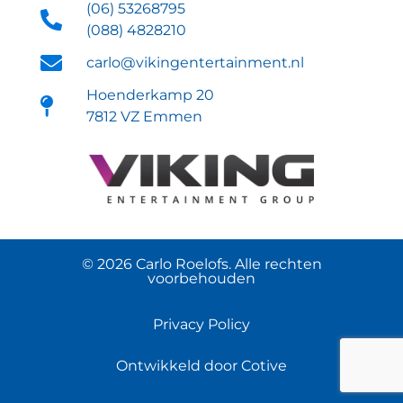
(06) 53268795
(088) 4828210
carlo@vikingentertainment.nl
Hoenderkamp 20
7812 VZ Emmen
© 2026 Carlo Roelofs. Alle rechten
voorbehouden
Privacy Policy
Ontwikkeld door Cotive