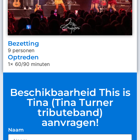
Bezetting
9 personen
Optreden
1x 60/90 minuten
Beschikbaarheid This is
Tina (Tina Turner
tributeband)
aanvragen!
Naam