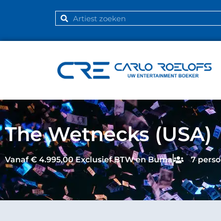
The Wetnecks (USA)
Vanaf € 4.995,00 Exclusief BTW en Buma
7 pers