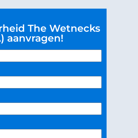
rheid The Wetnecks
) aanvragen!