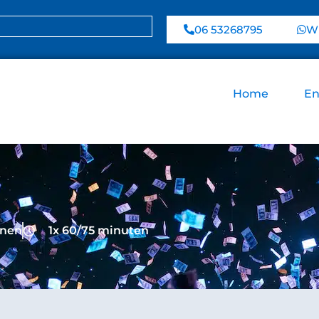
06 53268795
Wh
Home
En
onen
1x 60/75 minuten