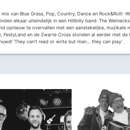
en mix van Blue Grass, Pop, Country, Dance en Rock&Roll! -
den elkaar uiteindelijk in een Hillbilly band: The Wetnecks
d opnieuw te overvallen met een aanstekelijke, muzikale m
, FestyLand en de Zwarte Cross stonden al eerder met de
huwd! ‘They can’t read or write but man… they can play'
Harder!