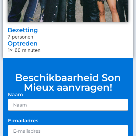
Bezetting
7 personen
Optreden
1x 60 minuten
Beschikbaarheid Son
Mieux aanvragen!
Naam
E-mailadres