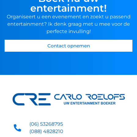
entertainment!
Organiseert u een evenement en zoekt u passend
entertainment? Ik denk graag met u mee voor de
perfecte invulling!
Contact opnemen
(06) 53268795
(088) 4828210