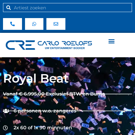
Royal Beat
Vanaf € 6.995,00 Exclusief BTW en Buma
6 personen w.o. zangeres
2x 60 of 1x 90 minnuten