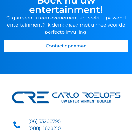
Boek nu uw
entertainment!
Organiseert u een evenement en zoekt u passend
entertainment? Ik denk graag met u mee voor de
perfecte invulling!
Contact opnemen
(06) 53268795
(088) 4828210