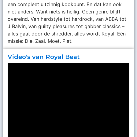
een compleet uitzinnig kookpunt. En dat kan ook
niet anders. Want niets is heilig. Geen genre blijft
overeind. Van hardstyle tot hardrock, van ABBA tot
J Balvin, van guilty pleasures tot gabber classics –
alles gaat door de shredder, alles wordt Royal. Eén
missie: Die. Zaal. Moet. Plat.
Video's van Royal Beat