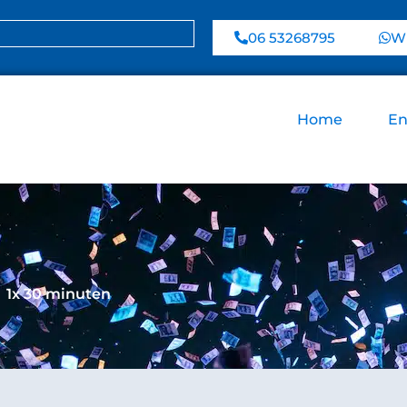
06 53268795
Wh
Home
En
1x 30 minuten