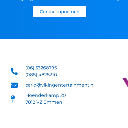
Contact opnemen
(06) 53268795
(088) 4828210
carlo@vikingentertainment.nl
Hoenderkamp 20
7812 VZ Emmen