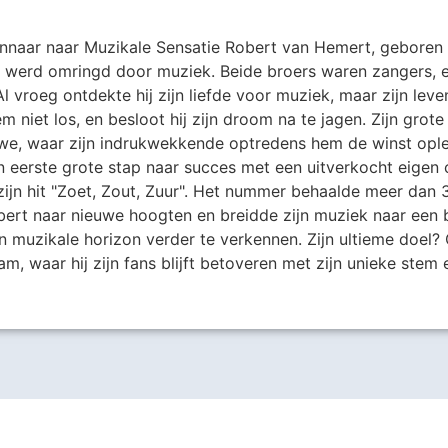
nnaar naar Muzikale Sensatie Robert van Hemert, geboren 
an werd omringd door muziek. Beide broers waren zangers, e
l vroeg ontdekte hij zijn liefde voor muziek, maar zijn leve
hem niet los, en besloot hij zijn droom na te jagen. Zijn g
we, waar zijn indrukwekkende optredens hem de winst oplev
 eerste grote stap naar succes met een uitverkocht eigen 
zijn hit "Zoet, Zout, Zuur". Het nummer behaalde meer dan
bert naar nieuwe hoogten en breidde zijn muziek naar een b
jn muzikale horizon verder te verkennen. Zijn ultieme doel?
 waar hij zijn fans blijft betoveren met zijn unieke stem