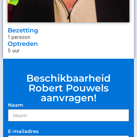
Bezetting
1 persoon
Optreden
5 uur
Beschikbaarheid
Robert Pouwels
aanvragen!
Naam
E-mailadres