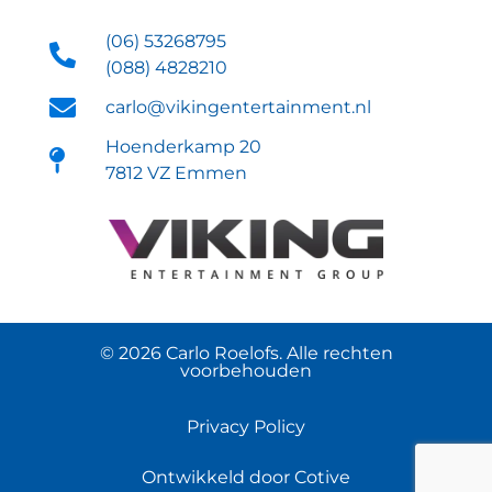
(06) 53268795
(088) 4828210
carlo@vikingentertainment.nl
Hoenderkamp 20
7812 VZ Emmen
© 2026 Carlo Roelofs. Alle rechten
voorbehouden
Privacy Policy
Ontwikkeld door Cotive