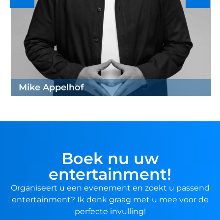
Mike Appelhof
Boek nu uw
entertainment!
Organiseert u een evenement en zoekt u passend
entertainment? Ik denk graag met u mee voor de
perfecte invulling!