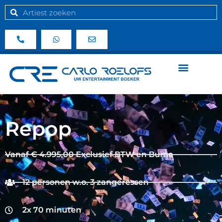
Repop
Vanaf € 4.995,00 Exclusief BTW en Buma
12 personen w.o. 3 zangeressen
2x 70 minuten