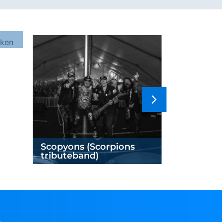
Scopyons (Scorpions
The Offsp
tributeband)
Offspring