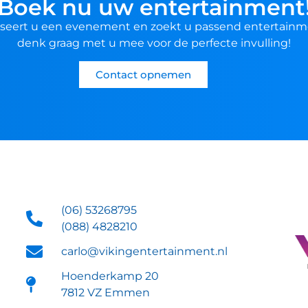
Boek nu uw entertainment
seert u een evenement en zoekt u passend entertainm
denk graag met u mee voor de perfecte invulling!
Contact opnemen
(06) 53268795
(088) 4828210
carlo@vikingentertainment.nl
Hoenderkamp 20
7812 VZ Emmen