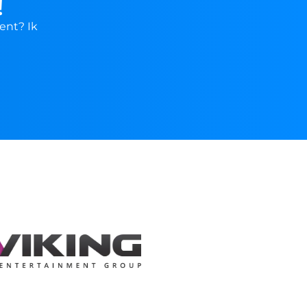
!
ent? Ik