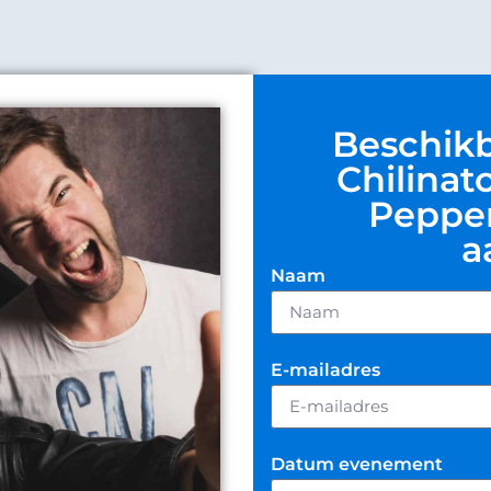
Beschik
Chilinat
Pepper
a
Naam
E-mailadres
Datum evenement