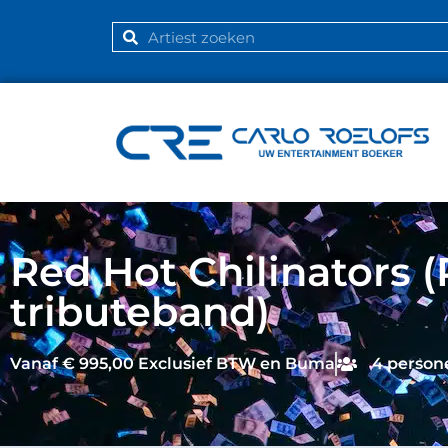
Red Hot Chilinators 
tributeband)
Vanaf € 995,00 Exclusief BTW en Buma
4 person