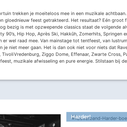
rtuin trekken je moeiteloos mee in een muzikale achtbaan.
een gloednieuw feest getrakteerd. Het resultaat? Eén groot
og bezig is met opzwepende classics staat de volgende alw
ilty 90’s, Hip Hop, Après Ski, Hakkûh, Zomerhits, Springen e
 er wel raad mee. Van mainstage tot tentfeest, van lustru
n je niet meer gaan. Het is dan ook niet voor niets dat Ra
, TivoliVredenburg, Ziggo Dome, Effenaar, Zwarte Cross, P
est, muzikale afwisseling en pure energie. Stilstaan bij de
Harder!