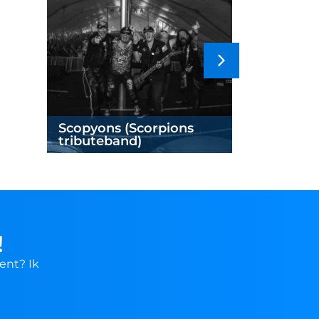
Scopyons (Scorpions
The Offsp
tributeband)
Offspring
!
ent? Ik