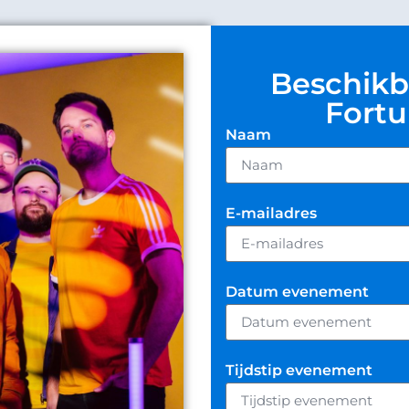
Beschikb
Fortu
Naam
E-mailadres
Datum evenement
Tijdstip evenement