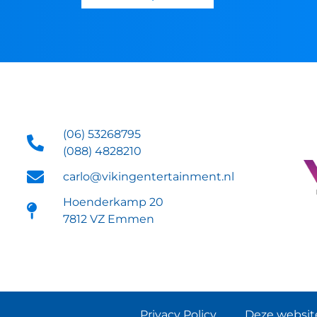
(06) 53268795
(088) 4828210
carlo@vikingentertainment.nl
Hoenderkamp 20
7812 VZ Emmen
Privacy Policy
Deze website