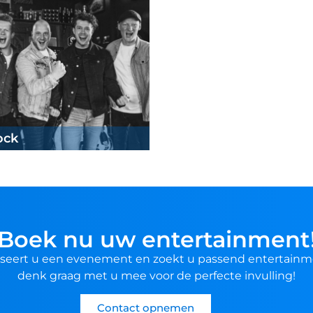
ock
Boek nu uw entertainment
seert u een evenement en zoekt u passend entertainm
denk graag met u mee voor de perfecte invulling!
Contact opnemen