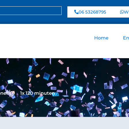
06 53268795
Wh
Home
En
onen
1x 120 minuten