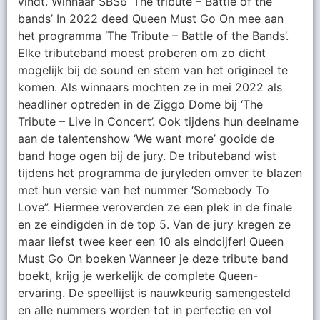
vindt. Winnaar SBS6 ‘The tribute – Battle of the
bands’ In 2022 deed Queen Must Go On mee aan
het programma ‘The Tribute – Battle of the Bands’.
Elke tributeband moest proberen om zo dicht
mogelijk bij de sound en stem van het origineel te
komen. Als winnaars mochten ze in mei 2022 als
headliner optreden in de Ziggo Dome bij ‘The
Tribute – Live in Concert’. Ook tijdens hun deelname
aan de talentenshow ‘We want more’ gooide de
band hoge ogen bij de jury. De tributeband wist
tijdens het programma de juryleden omver te blazen
met hun versie van het nummer ‘Somebody To
Love”. Hiermee veroverden ze een plek in de finale
en ze eindigden in de top 5. Van de jury kregen ze
maar liefst twee keer een 10 als eindcijfer! Queen
Must Go On boeken Wanneer je deze tribute band
boekt, krijg je werkelijk de complete Queen-
ervaring. De speellijst is nauwkeurig samengesteld
en alle nummers worden tot in perfectie en vol