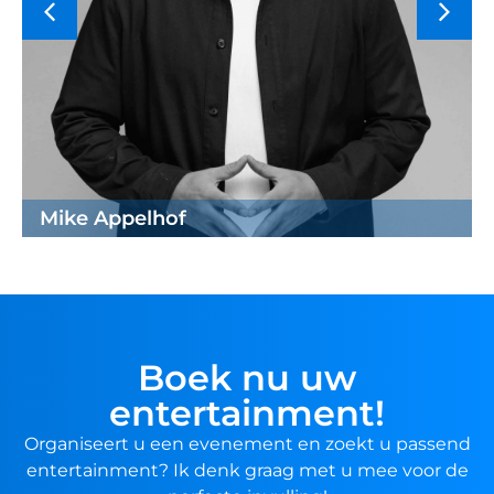
Mike Appelhof
Boek nu uw
entertainment!
Organiseert u een evenement en zoekt u passend
entertainment? Ik denk graag met u mee voor de