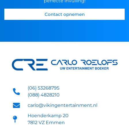
perfecte invulling!
Contact opnemen
(06) 53268795
(088) 4828210
carlo@vikingentertainment.nl
Hoenderkamp 20
7812 VZ Emmen