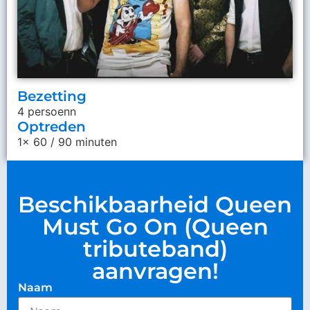
Bezetting
4 persoenn
Optreden
1x 60 / 90 minuten
Beschikbaarheid Queen
Must Go On (Queen
tributeband)
aanvragen!
Naam