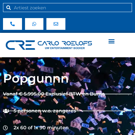
Popgunnn
Vanaf € 5.995,00 Exclusief BTW en Buma
5 personen w.o. zangeres
2x 60 of 1x 90 minuten