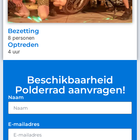
Bezetting
8 personen
Optreden
4 uur
Beschikbaarheid
Polderrad aanvragen!
Naam
E-mailadres