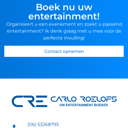
Boek nu uw
entertainment!
Organiseert u een evenement en zoekt u passend
entertainment? Ik denk graag met u mee voor de
perfecte invulling!
Contact opnemen
(06) 53268795