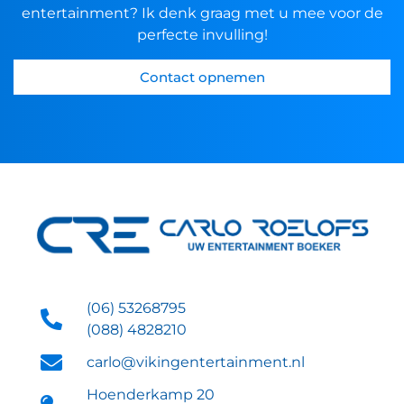
entertainment? Ik denk graag met u mee voor de
perfecte invulling!
Contact opnemen
(06) 53268795
(088) 4828210
carlo@vikingentertainment.nl
Hoenderkamp 20