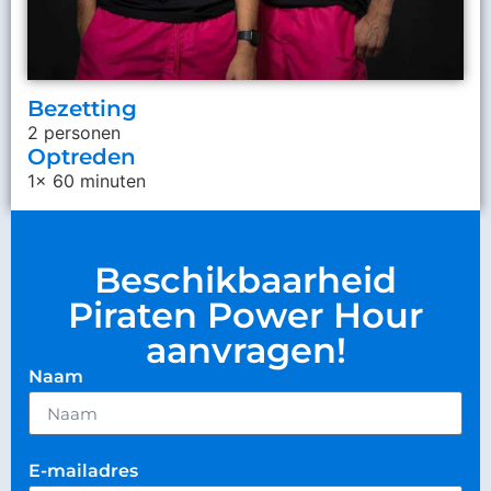
Bezetting
2 personen
Optreden
1x 60 minuten
Beschikbaarheid
Piraten Power Hour
aanvragen!
Naam
E-mailadres