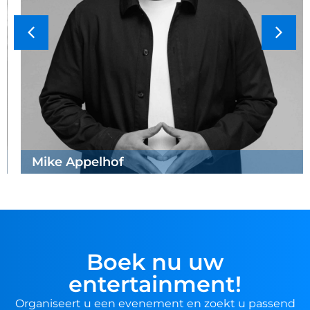
Mike Appelhof
Boek nu uw
entertainment!
Organiseert u een evenement en zoekt u passend