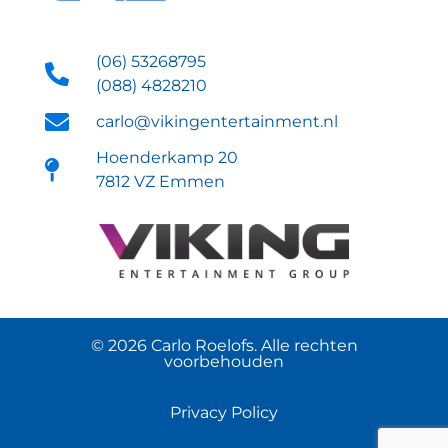
(06) 53268795
(088) 4828210
carlo@vikingentertainment.nl
Hoenderkamp 20
7812 VZ Emmen
© 2026 Carlo Roelofs. Alle rechten
voorbehouden
Privacy Policy