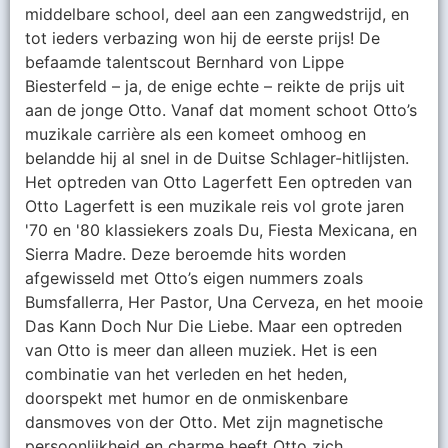
middelbare school, deel aan een zangwedstrijd, en
tot ieders verbazing won hij de eerste prijs! De
befaamde talentscout Bernhard von Lippe
Biesterfeld – ja, de enige echte – reikte de prijs uit
aan de jonge Otto. Vanaf dat moment schoot Otto’s
muzikale carrière als een komeet omhoog en
belandde hij al snel in de Duitse Schlager-hitlijsten.
Het optreden van Otto Lagerfett Een optreden van
Otto Lagerfett is een muzikale reis vol grote jaren
'70 en '80 klassiekers zoals Du, Fiesta Mexicana, en
Sierra Madre. Deze beroemde hits worden
afgewisseld met Otto’s eigen nummers zoals
Bumsfallerra, Her Pastor, Una Cerveza, en het mooie
Das Kann Doch Nur Die Liebe. Maar een optreden
van Otto is meer dan alleen muziek. Het is een
combinatie van het verleden en het heden,
doorspekt met humor en de onmiskenbare
dansmoves von der Otto. Met zijn magnetische
persoonlijkheid en charme heeft Otto zich