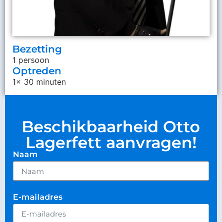
Bezetting
1 persoon
Optreden
1x 30 minuten
Beschikbaarheid Otto
Lagerfett aanvragen!
Naam
E-mailadres