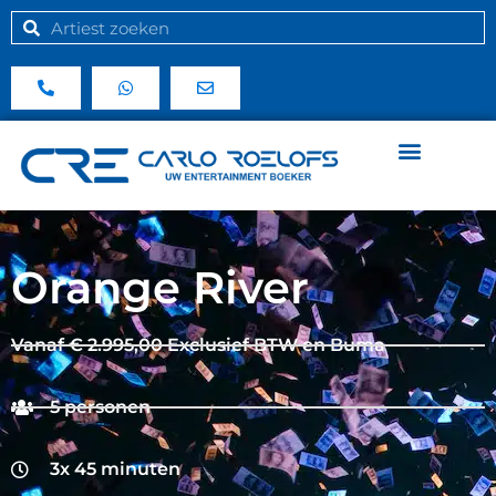
Orange River
Vanaf € 2.995,00 Exclusief BTW en Buma
5 personen
3x 45 minuten