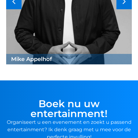
Mike Appelhof
Boek nu uw
entertainment!
Organiseert u een evenement en zoekt u passend
entertainment? Ik denk graag met u mee voor de
perfecte invulling!