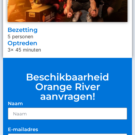
Bezetting
5 personen
Optreden
3x 45 minuten
Beschikbaarheid
Orange River
aanvragen!
Naam
E-mailadres