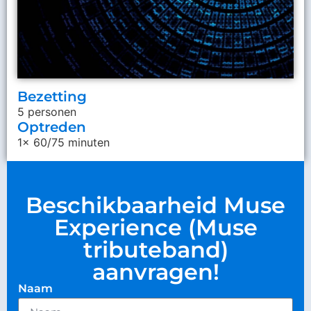
Bezetting
5 personen
Optreden
1x 60/75 minuten
Beschikbaarheid Muse
Experience (Muse
tributeband)
aanvragen!
Naam