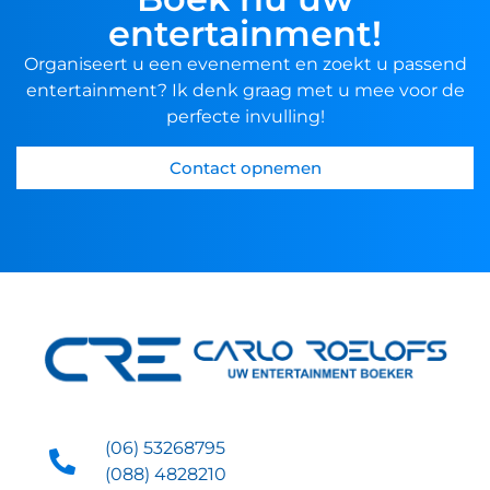
entertainment!
Organiseert u een evenement en zoekt u passend
entertainment? Ik denk graag met u mee voor de
perfecte invulling!
Contact opnemen
(06) 53268795
(088) 4828210