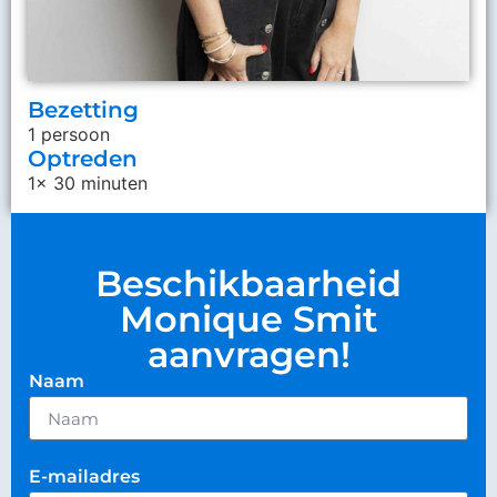
Bezetting
1 persoon
Optreden
1x 30 minuten
Beschikbaarheid
Monique Smit
aanvragen!
Naam
E-mailadres