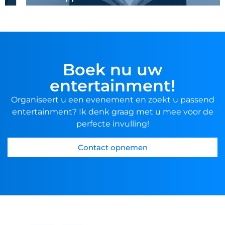
Boek nu uw
entertainment!
Organiseert u een evenement en zoekt u passend
entertainment? Ik denk graag met u mee voor de
perfecte invulling!
Contact opnemen