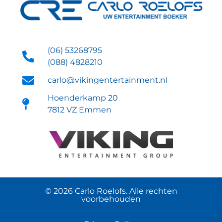
(06) 53268795
(088) 4828210
carlo@vikingentertainment.nl
Hoenderkamp 20
7812 VZ Emmen
© 2026 Carlo Roelofs. Alle rechten
voorbehouden