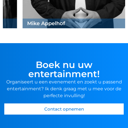
Mike Appelhof
Boek nu uw
entertainment!
Organiseert u een evenement en zoekt u passend
entertainment? Ik denk graag met u mee voor de
perfecte invulling!
Contact opnemen