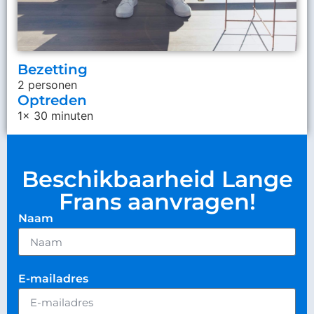
Bezetting
2 personen
Optreden
1x 30 minuten
Beschikbaarheid Lange
Frans aanvragen!
Naam
E-mailadres