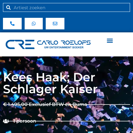
Kees Haak; Der
Schlager Kaiser
€ 1.495,00 Exclusief BTW en Buma
1 persoon