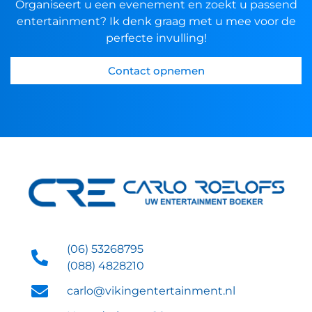
Organiseert u een evenement en zoekt u passend
entertainment? Ik denk graag met u mee voor de
perfecte invulling!
Contact opnemen
(06) 53268795
(088) 4828210
carlo@vikingentertainment.nl