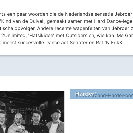
echts een paar woorden die de Nederlandse sensatie Jebroer
'Kind van de Duivel', gemaakt samen met Hard Dance-legen
ische opvolger. Andere recente wapenfeiten van Jebroer zi
 2Unlimited, 'Hatsikidee' met Outsiders en, wie kan 'Me Ga
 meest succesvolle Dance act Scooter en Rät 'N FrikK.
Harder!