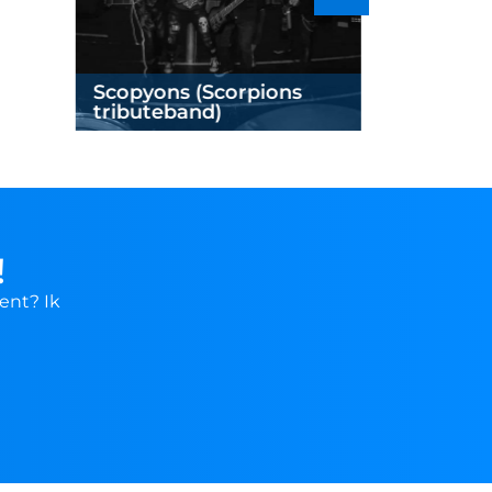
Scopyons (Scorpions
The Offsp
tributeband)
Offspring
!
ent? Ik