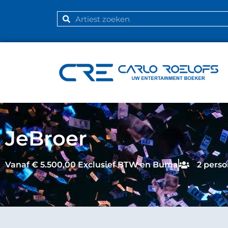
JeBroer
Vanaf € 5.500,00 Exclusief BTW en Buma
2 pers