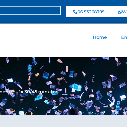
06 53268795
Wh
Home
En
onen
1x 30/45 minuten