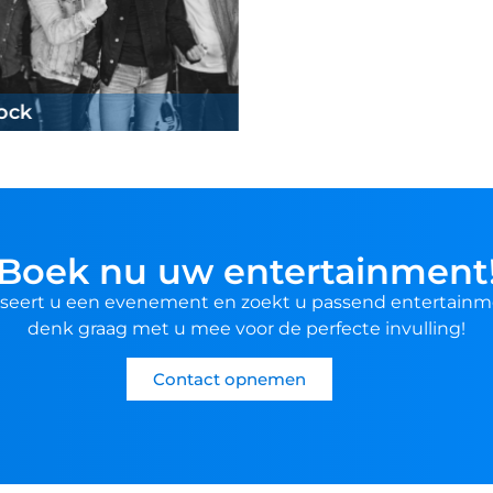
ock
Boek nu uw entertainment
seert u een evenement en zoekt u passend entertainm
denk graag met u mee voor de perfecte invulling!
Contact opnemen