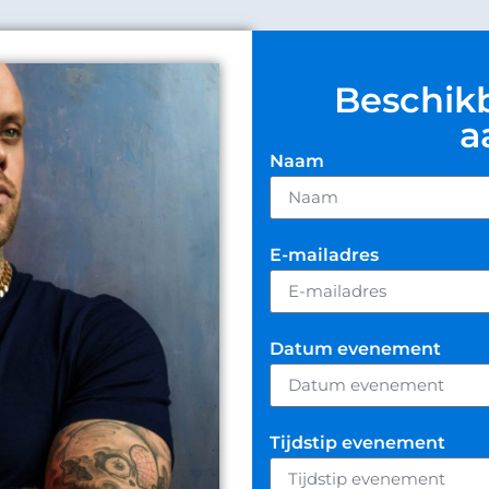
Beschik
a
Naam
E-mailadres
Datum evenement
Tijdstip evenement