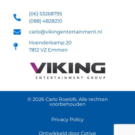
(06) 53268795
(088) 4828210
carlo@vikingentertainment.nl
Hoenderkamp 20
7812 VZ Emmen
© 2026 Carlo Roelofs. Alle rechten
voorbehouden
Privacy Policy
Ontwikkeld door Cotive