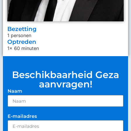
Bezetting
1 personen
Optreden
1x 60 minuten
Beschikbaarheid Geza
aanvragen!
Naam
E-mailadres