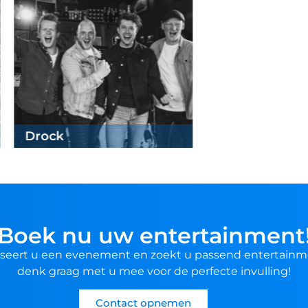
ock
Boek nu uw entertainment
seert u een evenement en zoekt u passend entertainm
denk graag met u mee voor de perfecte invulling!
Contact opnemen