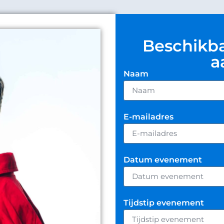
Beschikb
a
Naam
E-mailadres
Datum evenement
Tijdstip evenement