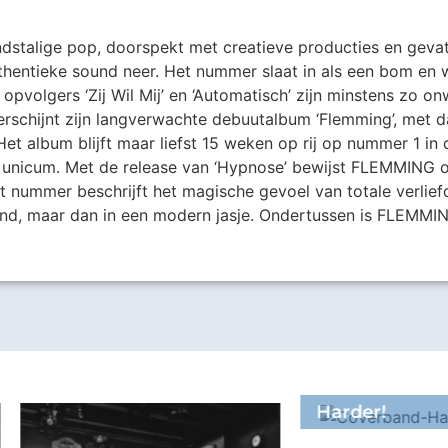
stalige pop, doorspekt met creatieve producties en gevatt
hentieke sound neer. Het nummer slaat in als een bom en
 opvolgers ‘Zij Wil Mij’ en ‘Automatisch’ zijn minstens zo on
verschijnt zijn langverwachte debuutalbum ‘Flemming’, met 
Het album blijft maar liefst 15 weken op rij op nummer 1 in 
 unicum. Met de release van ‘Hypnose’ bewijst FLEMMING o
 nummer beschrijft het magische gevoel van totale verliefd
, maar dan in een modern jasje. Ondertussen is FLEMMING 
Harder!