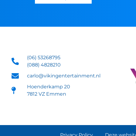
(06) 53268795
(088) 4828210
carlo@vikingentertainment.nl
Hoenderkamp 20
7812 VZ Emmen
Privacy Policy
Deze website