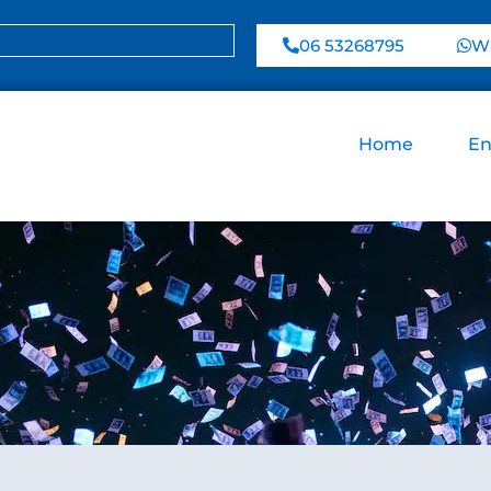
06 53268795
Wh
Home
En