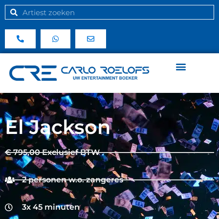
El Jackson
€ 795,00 Exclusief BTW
2 personen w.o. zangeres
3x 45 minuten