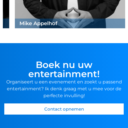
Mike Appelhof
Boek nu uw
entertainment!
Organiseert u een evenement en zoekt u passend
entertainment? Ik denk graag met u mee voor de
perfecte invulling!
Contact opnemen