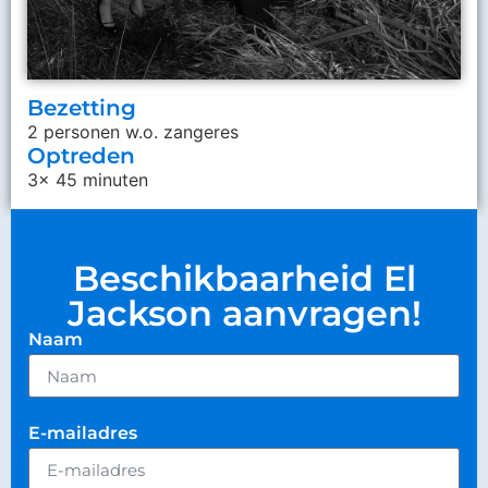
Bezetting
2 personen w.o. zangeres
Optreden
3x 45 minuten
Beschikbaarheid El
Jackson aanvragen!
Naam
E-mailadres