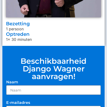
Bezetting
1 persoon
Optreden
1x 30 minuten
Beschikbaarheid
Django Wagner
aanvragen!
Naam
E-mailadres