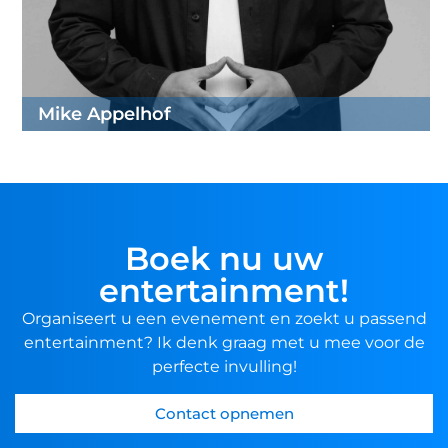
Mike Appelhof
Boek nu uw
entertainment!
Organiseert u een evenement en zoekt u passend
entertainment? Ik denk graag met u mee voor de
perfecte invulling!
Contact opnemen