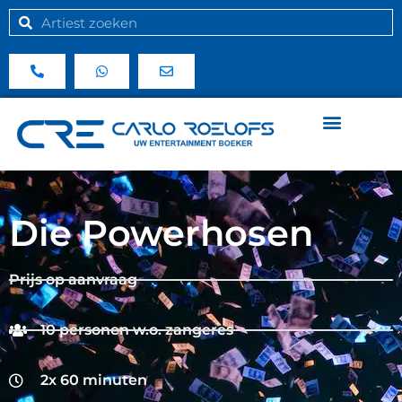
Die Powerhosen
Prijs op aanvraag
10 personen w.o. zangeres
2x 60 minuten