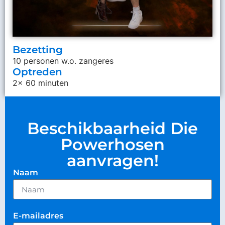
Bezetting
10 personen w.o. zangeres
Optreden
2x 60 minuten
Beschikbaarheid Die
Powerhosen
aanvragen!
Naam
E-mailadres