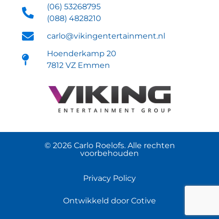
(06) 53268795
(088) 4828210
carlo@vikingentertainment.nl
Hoenderkamp 20
7812 VZ Emmen
© 2026 Carlo Roelofs. Alle rechten
voorbehouden
Privacy Policy
Ontwikkeld door Cotive