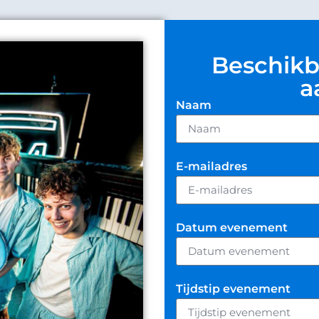
Beschikb
a
Naam
E-mailadres
Datum evenement
Tijdstip evenement