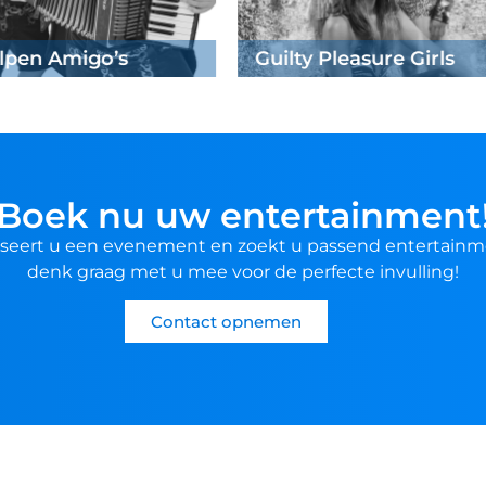
ock
Boek nu uw entertainment
seert u een evenement en zoekt u passend entertainm
denk graag met u mee voor de perfecte invulling!
Contact opnemen