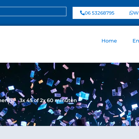
06 53268795
Wh
Home
En
nen
3x 45 of 2x 60 minuten