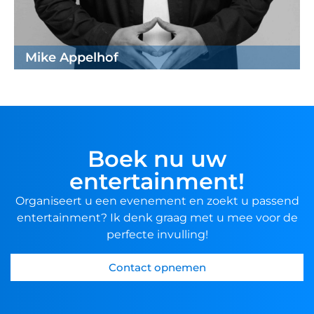
Mike Appelhof
Boek nu uw
entertainment!
Organiseert u een evenement en zoekt u passend
entertainment? Ik denk graag met u mee voor de
perfecte invulling!
Contact opnemen