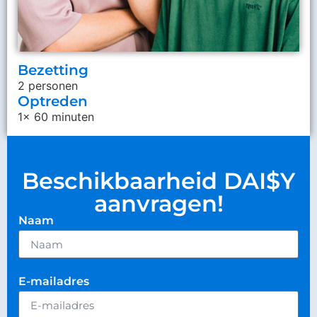
Bezetting
2 personen
Optreden
1x 60 minuten
Beschikbaarheid DAI$Y
aanvragen!
Naam
E-mailadres