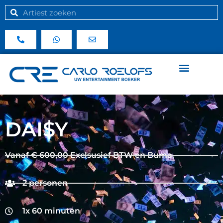
DAI$Y
Vanaf € 600,00 Exclsusief BTW en Buma
2 personen
1x 60 minuten