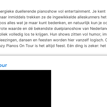
nergieke duellerende pianoshow vol entertainment. Je kent
ar inmiddels trekken ze de ingewikkelde alleskunners het 
oos alles wat je maar kunt bedenken, en natuurlijk kun je
 grote waarde en dé bekendste duelpianoshow van Nederland
iek volledig los te krijgen. Hun shows zitten vol humor, i
. Meezingen, dansen en feesten worden hier vanzelf logisch. 
zy Pianos On Tour is het altijd feest. Eén ding is zeker: h
our