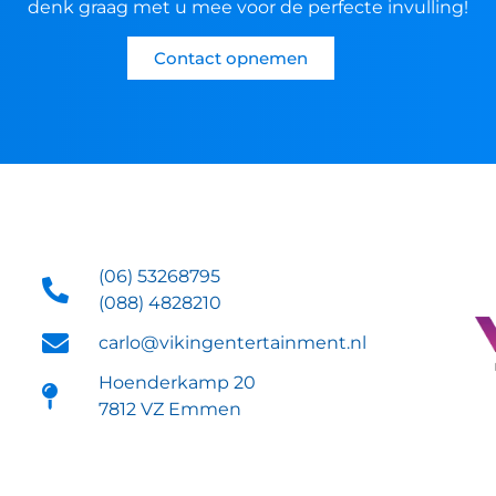
denk graag met u mee voor de perfecte invulling!
Contact opnemen
(06) 53268795
(088) 4828210
carlo@vikingentertainment.nl
Hoenderkamp 20
7812 VZ Emmen