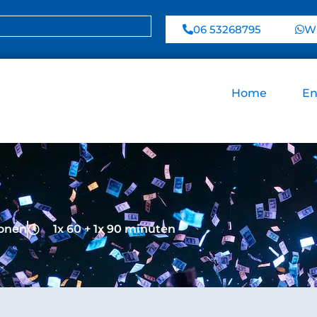
06 53268795
Wh
Home
En
sonen
1x 60 + 1x 90 minuten