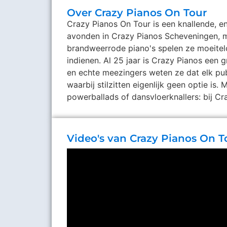
Over Crazy Pianos On Tour
Crazy Pianos On Tour is een knallende, e
avonden in Crazy Pianos Scheveningen, ma
brandweerrode piano's spelen ze moeitel
indienen. Al 25 jaar is Crazy Pianos een
en echte meezingers weten ze dat elk publ
waarbij stilzitten eigenlijk geen optie is
powerballads of dansvloerknallers: bij Cra
Video's van Crazy Pianos On T