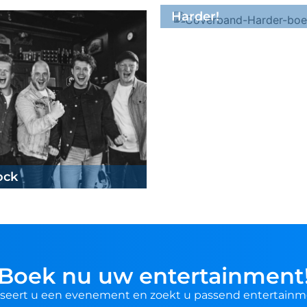
Harder!
ock
Boek nu uw entertainment
seert u een evenement en zoekt u passend entertainm