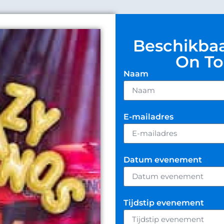
Beschikbaa
On To
Naam
E-mailadres
Datum evenement
Tijdstip evenement