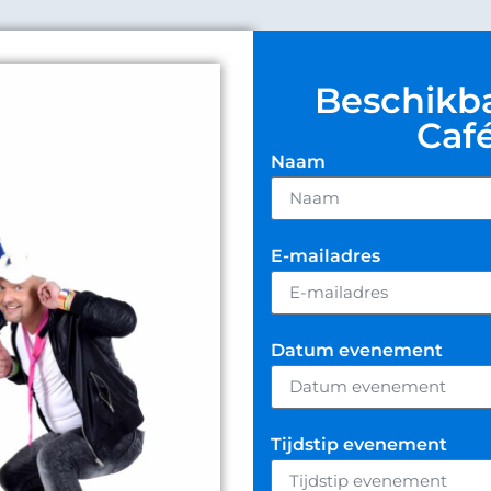
Beschikb
Caf
Naam
E-mailadres
Datum evenement
Tijdstip evenement