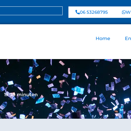
06 53268795
Wh
Home
En
1x 30 minuten