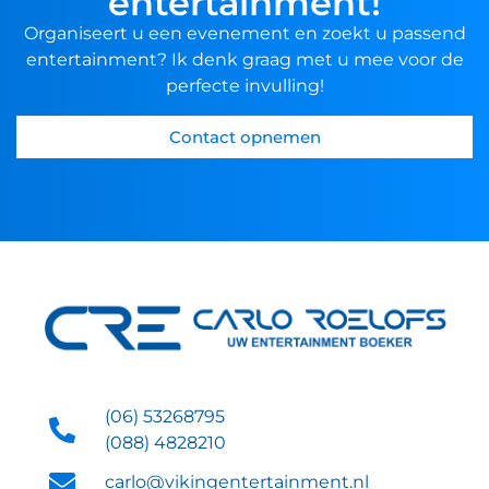
entertainment!
Organiseert u een evenement en zoekt u passend
entertainment? Ik denk graag met u mee voor de
perfecte invulling!
Contact opnemen
(06) 53268795
(088) 4828210
carlo@vikingentertainment.nl