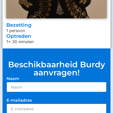
Bezetting
1 persoon
Optreden
1x 30 minuten
Beschikbaarheid Burdy
aanvragen!
Naam
E-mailadres