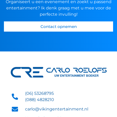
Organiseert u een evenement en zoekt u passend
entertainment? Ik denk graag met u mee voor de
perfecte invulling!
Contact opnemen
(06) 53268795
(088) 4828210
carlo@vikingentertainment.nl