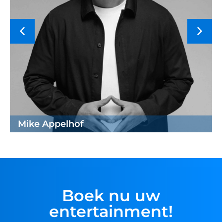
Mike Appelhof
Boek nu uw
entertainment!