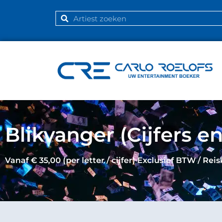
Blikvanger (Cijfers en
Vanaf € 35,00 (per letter / cijfer) Exclusief BTW / Rei