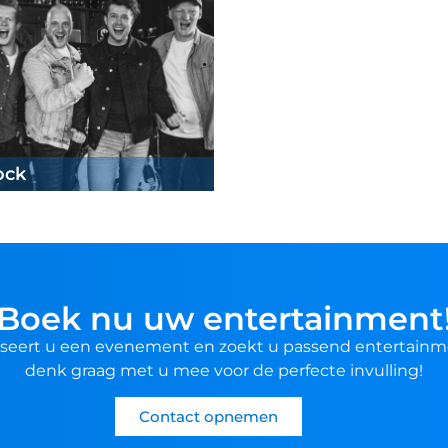
ock
Boek nu uw entertainment
seert u een evenement en zoekt u passend entertainm
denk graag met u mee voor de perfecte invulling!
Contact opnemen