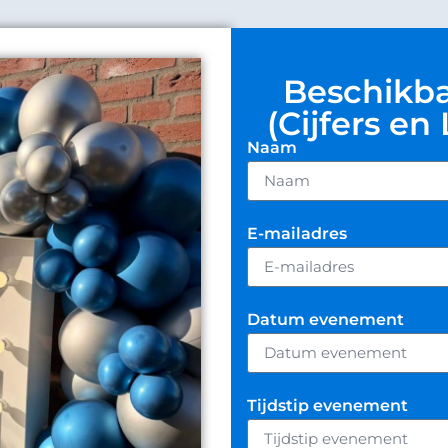
Beschikba
(Cijfers en
Naam
E-mailadres
Datum evenement
Tijdstip evenement