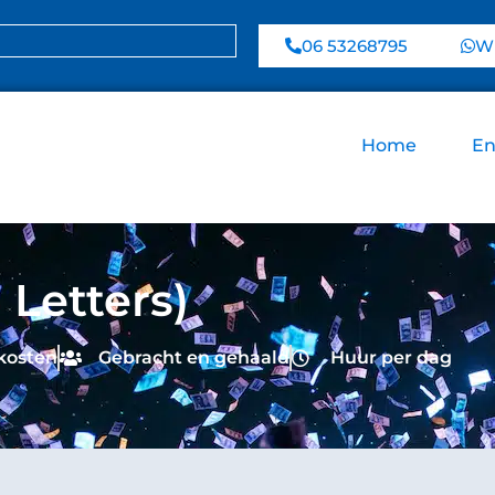
06 53268795
Wh
Home
En
 Letters)
skosten
Gebracht en gehaald
Huur per dag